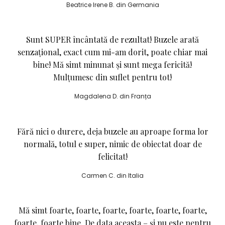
Beatrice Irene B. din Germania
Sunt SUPER încântată de rezultat! Buzele arată
senzațional, exact cum mi-am dorit, poate chiar mai
bine! Mă simt minunat și sunt mega fericită!
Mulțumesc din suflet pentru tot!
Magdalena D. din Franța
Fără nici o durere, deja buzele au aproape forma lor
normală, totul e super, nimic de obiectat doar de
felicitat!
Carmen C. din Italia
Mă simt foarte, foarte, foarte, foarte, foarte, foarte,
foarte, foarte bine.
De data aceasta – și nu este pentru