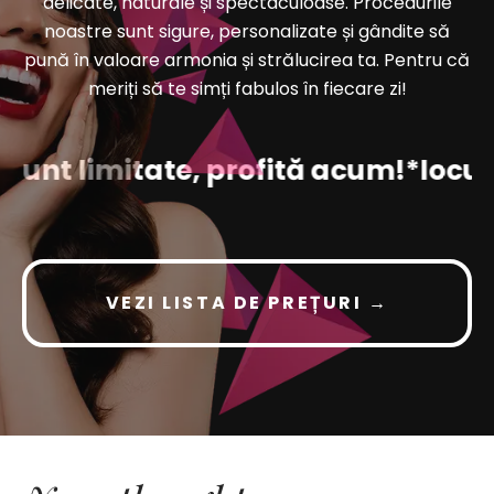
delicate, naturale și spectaculoase. Procedurile
noastre sunt sigure, personalizate și gândite să
pună în valoare armonia și strălucirea ta. Pentru că
meriți să te simți fabulos în fiecare zi!
e sunt limitate, profită acum!
*locur
VEZI LISTA DE PREȚURI →