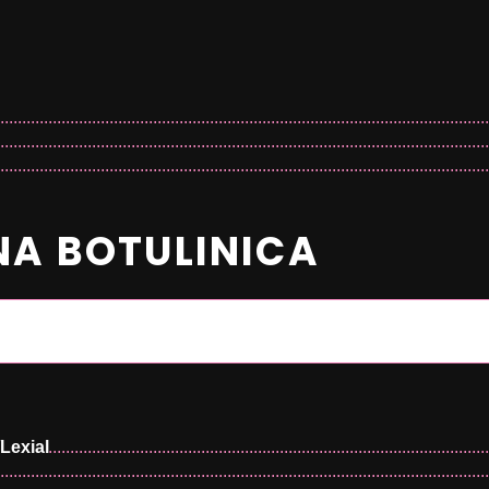
en
NA BOTULINICA
/Lexial