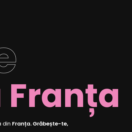
e
ă Franța
a din
Franța.
Grăbește-te,