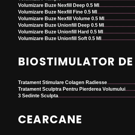
Volumizare Buze Nexfill Deep 0.5 Ml
Volumizare Buze Nexfill Fine 0.5 Ml
Volumizare Buze Nexfill Volume 0.5 Ml
Volumizare Buze Unionfill Deep 0.5 Ml
Volumizare Buze Unionfill Hard 0.5 Ml
Volumizare Buze Unionfill Soft 0.5 Ml
Volumizare Buze Revolax Deep 0.5 Ml
Volumizare Buze Revolax Fine 0.5 Ml
BIOSTIMULATOR DE
Volumizare Buze Revolax Sub Q 0.5 Ml
Volumizare Buze Yvoire Classic 0.5 Ml
Volumizare Buze Yvoire Volume 0.5 Ml
Volumizare Buze Stylage L 0.5 Ml
Tratament Stimulare Colagen Radiesse
Volumizare Buze Stylage LIPS 0.5 Ml
Tratament Sculptra Pentru Pierderea Volumului
Volumizare Buze Stylage M 0.5 Ml
3 Sedinte Sculpta
Volumizare Buze Stylage S 0.5 Ml
Volumizare Buze Stylage Special Lips 0.5 Ml
Volumizare Buze Stylage Special LIPS 0.5 Ml
CEARCANE
Volumizare Buze Stylage XL 0.5 Ml
Volumizare Buze JUVEDERM ULTRA 2 0.5 Ml
Volumizare Buze JUVEDERM ULTRA 3 0.5 Ml