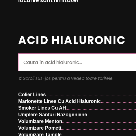
locurile sunt limitate!
ACID HIALURONIC
⇅ Scroll sus-jos pentru a vedea toare tarifele.
Colier Lines
Marionette Lines Cu Acid Hialuronic
Smoker Lines Cu AH
Umplere Santuri Nazogeniene
Volumizare Menton
Volumizare Pometi
Volumizare Tample