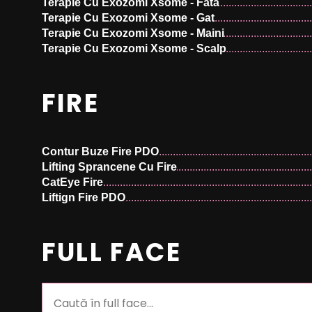
Volumizare Buze Stylage LIPS 1 Ml
Terapie Cu Exozomi Xsome - Fata
Volumizare Buze Stylage M 1 Ml
Terapie Cu Exozomi Xsome - Gat
Volumizare Buze Stylage S 1 Ml
Terapie Cu Exozomi Xsome - Maini
Volumizare Buze Stylage Special Lips 1 Ml
Terapie Cu Exozomi Xsome - Scalp
Volumizare Buze Stylage Special LIPS 1 Ml
Volumizare Buze Stylage XL 1 Ml
FIRE
Volumizare Buze TEOSYAL PURESENSE KISS 1 M
Volumizare Buze JUVEDERM Volift 1 Ml
Volumizare Buze JUVEDERM Voluma 1 Ml
Contur Buze Fire PDO
Lifting Sprancene Cu Fire
CatEye Fire
Liftign Fire PDO
FULL FACE