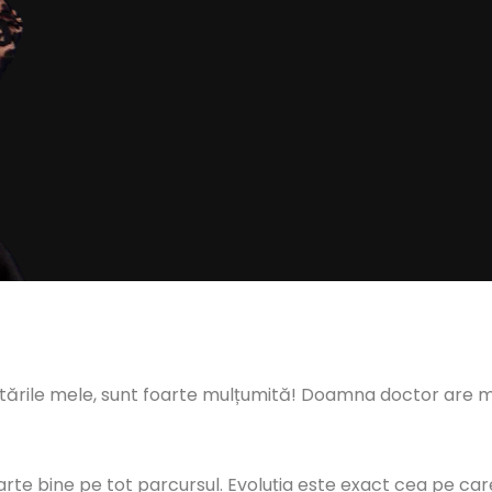
tările mele, sunt foarte mulțumită! Doamna doctor are mâ
arte bine pe tot parcursul. Evoluția este exact cea pe care