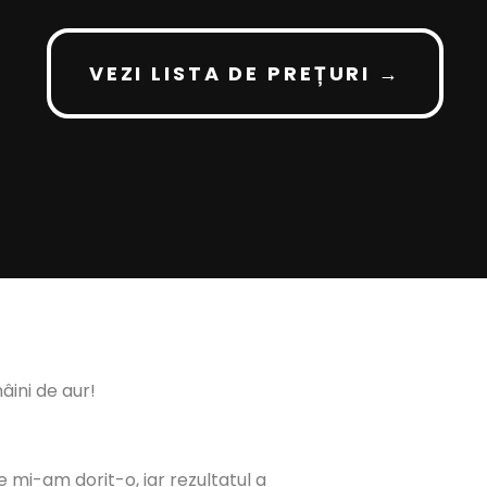
VEZI LISTA DE PREȚURI →
ini de aur!
 mi-am dorit-o, iar rezultatul a