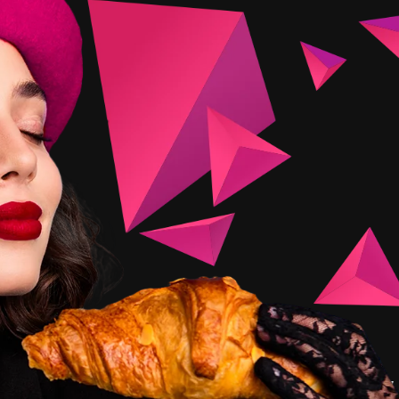
fită acum!
*locurile sunt limitate, p