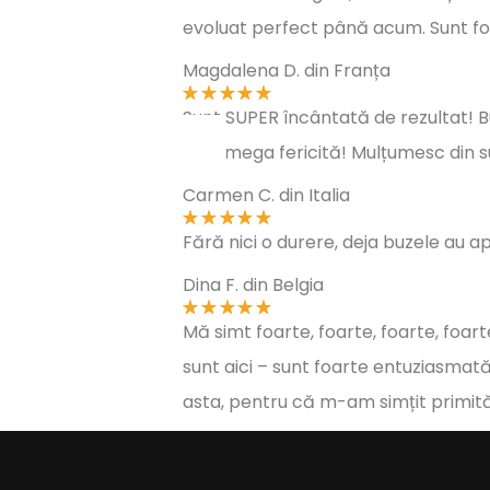
evoluat perfect până acum.
Sunt fo
Magdalena D. din Franța
Sunt SUPER încântată de rezultat! B
sunt mega fericită! Mulțumesc din s
Carmen C. din Italia
Fără nici o durere, deja buzele au a
Dina F. din Belgia
Mă simt foarte, foarte, foarte, foarte
sunt aici – sunt foarte entuziasmată 
asta, pentru că m-am simțit primită