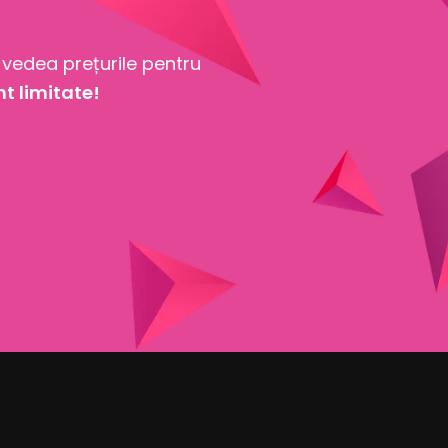
 vedea prețurile pentru
nt limitate!