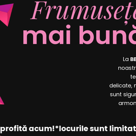
Frumusețe
mai bună
La
BB
noastr
te
delicate,
sunt sigu
armoni
rofită acum!
*locurile sunt limitate,