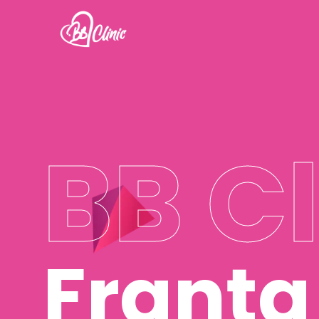
BB Cl
Franța