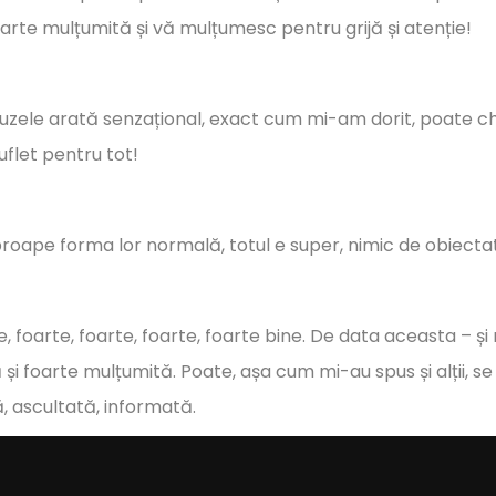
arte mulțumită și vă mulțumesc pentru grijă și atenție!
uzele arată senzațional, exact cum mi-am dorit, poate ch
uflet pentru tot!
proape forma lor normală, totul e super, nimic de obiectat 
, foarte, foarte, foarte, foarte bine.
De data aceasta – și
și foarte mulțumită. Poate, așa cum mi-au spus și alții, se
, ascultată, informată.