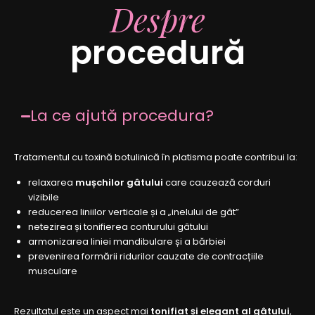
Despre
procedură
La ce ajută procedura?
Tratamentul cu toxină botulinică în platisma poate contribui la:
relaxarea
mușchilor gâtului
care cauzează corduri
vizibile
reducerea liniilor verticale și a „inelului de gât”
netezirea și tonifierea conturului gâtului
armonizarea liniei mandibulare și a bărbiei
prevenirea formării ridurilor cauzate de contracțiile
musculare
Rezultatul este un aspect mai
tonifiat și elegant al gâtului
,