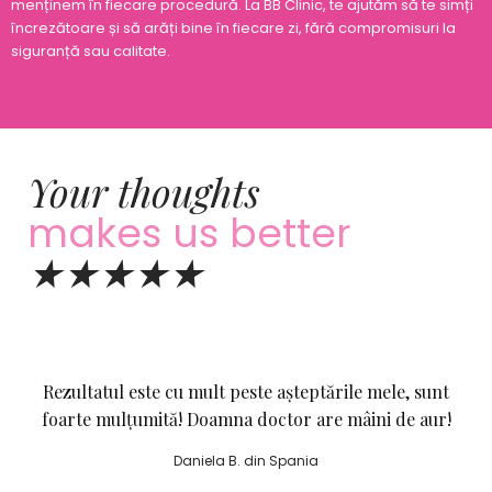
menținem în fiecare procedură. La BB Clinic, te ajutăm să te simți
încrezătoare și să arăți bine în fiecare zi, fără compromisuri la
siguranță sau calitate.
Your thoughts
makes us better
★★★★★
Rezultatul este cu mult peste așteptările mele, sunt
foarte mulțumită! Doamna doctor are mâini de aur!
Daniela B. din Spania