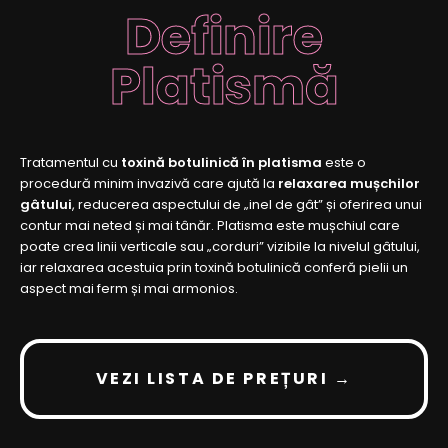
Definire
Platismă
Tratamentul cu
toxină botulinică în platisma
este o
procedură minim invazivă care ajută la
relaxarea mușchilor
gâtului
, reducerea aspectului de „inel de gât” și oferirea unui
contur mai neted și mai tânăr. Platisma este mușchiul care
poate crea linii verticale sau „corduri” vizibile la nivelul gâtului,
iar relaxarea acestuia prin toxină botulinică conferă pielii un
aspect mai ferm și mai armonios.
VEZI LISTA DE PREȚURI →