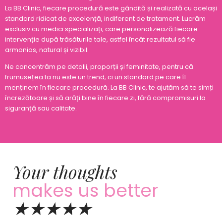
La BB Clinic, fiecare procedură este gândită și realizată cu același
standard ridicat de excelență, indiferent de tratament. Lucrăm
exclusiv cu medici specializați, care personalizează fiecare
intervenție după trăsăturile tale, astfel încât rezultatul să fie
armonios, natural și vizibil.
Ne concentrăm pe detalii, proporții și feminitate, pentru că
frumusețea ta nu este un trend, ci un standard pe care îl
menținem în fiecare procedură. La BB Clinic, te ajutăm să te simți
încrezătoare și să arăți bine în fiecare zi, fără compromisuri la
siguranță sau calitate.
Your thoughts
makes us better
★★★★★