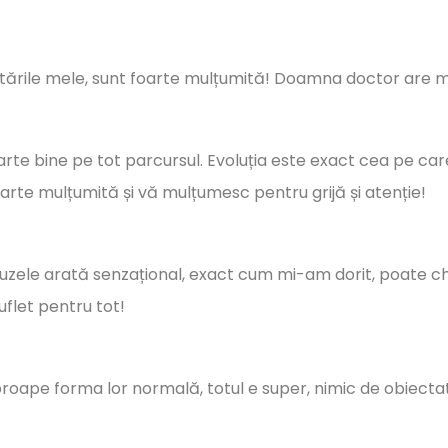
tările mele, sunt foarte mulțumită! Doamna doctor are mâ
arte bine pe tot parcursul. Evoluția este exact cea pe care
arte mulțumită și vă mulțumesc pentru grijă și atenție!
uzele arată senzațional, exact cum mi-am dorit, poate ch
uflet pentru tot!
proape forma lor normală, totul e super, nimic de obiectat 