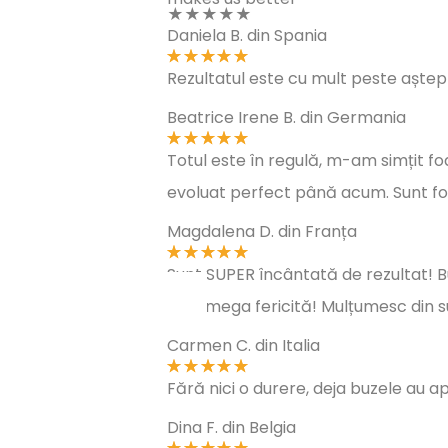
★★★★★
Daniela B. din Spania
Rezultatul este cu mult peste aștep
Beatrice Irene B. din Germania
Totul este în regulă, m-am simțit fo
evoluat perfect până acum.
Sunt fo
Magdalena D. din Franța
Sunt SUPER încântată de rezultat! B
sunt mega fericită! Mulțumesc din s
Carmen C. din Italia
Fără nici o durere, deja buzele au a
Dina F. din Belgia