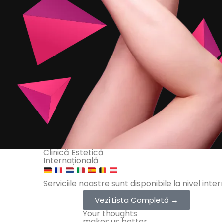
Clinică Estetică
Internațională
Serviciile noastre sunt disponibile la nivel inte
Vezi Lista Completă →
Your thoughts
makes us better