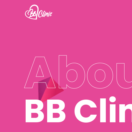
Abo
BB Cli