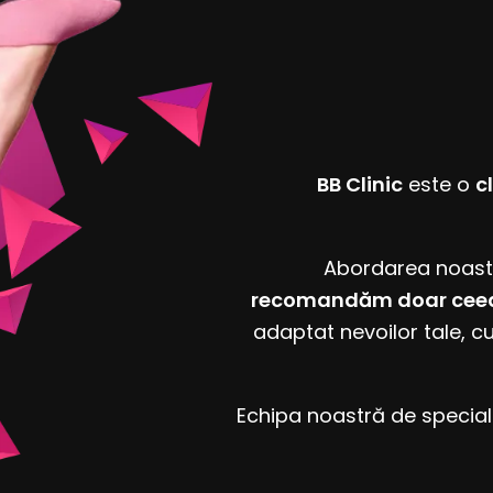
BB Clinic
este o
c
Abordarea noast
recomandăm doar ceea c
adaptat nevoilor tale, cu
Echipa noastră de special