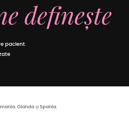
ne definește
re pacient
zate
rmania
,
Olanda
și
Spania
.