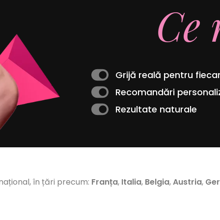
Ce 
Grijă reală pentru fieca
Recomandări personali
Rezultate naturale
rnațional, în țări precum:
Franța
,
Italia
,
Belgia
,
Austria
,
Ge