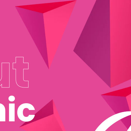
ut
nic