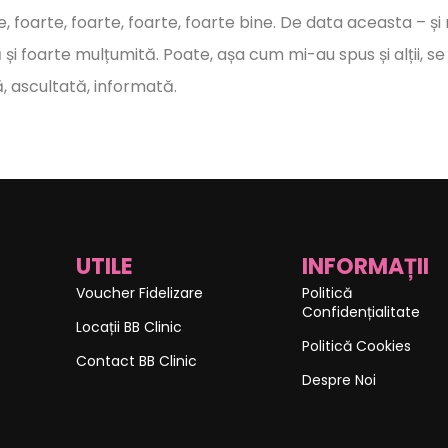
, foarte, foarte, foarte, foarte bine.
De data aceasta – și
și foarte mulțumită. Poate, așa cum mi-au spus și alții, se
, ascultată, informată.
UTILE
INFORMAȚII
Voucher Fidelizare
Politică
Confidențialitate
Locații BB Clinic
Politică Cookies
Contact BB Clinic
Despre Noi