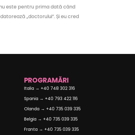
 nu este pentru prima dată când
 datorează „doctorului”. Și eu cred
PROGRAMĂRI
Italia → +40 748 302 316
Spania → +40 793 422 116
Olanda → +40 735 039 335
Belgia → +40 735 039 335
Franta → +40 735 039 335