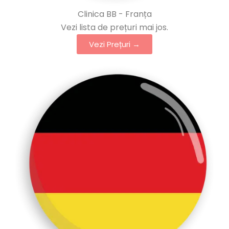
Clinica BB - Franța
Vezi lista de prețuri mai jos.
Vezi Prețuri →