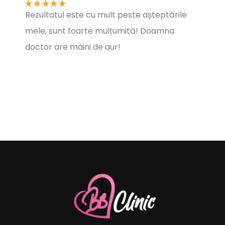
Rezultatul este cu mult peste așteptările
Totul 
mele, sunt foarte mulțumită! Doamna
bine p
doctor are mâini de aur!
cea pe
evolu
mulțum
atenți