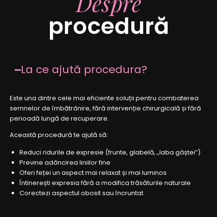
Despre
procedură
La ce ajută procedura?
Este una dintre cele mai eficiente soluții pentru combaterea
semnelor de îmbătrânire, fără intervenție chirurgicală și fără
perioadă lungă de recuperare.
Această procedură te ajută să:
Reduci ridurile de expresie (frunte, glabelă, „laba gâștei”)
Previne adâncirea liniilor fine
Oferi feței un aspect mai relaxat și mai luminos
Întinerești expresia fără a modifica trăsăturile naturale
Corectezi aspectul obosit sau încruntat