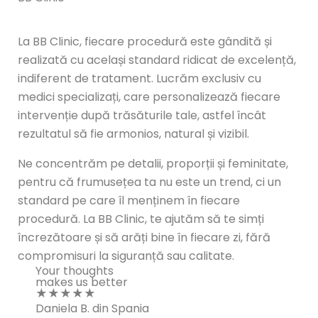
le sunt limitate, profită acum!
*locu
La BB Clinic, fiecare procedură este gândită și
realizată cu același standard ridicat de excelență,
indiferent de tratament. Lucrăm exclusiv cu
medici specializați, care personalizează fiecare
intervenție după trăsăturile tale, astfel încât
rezultatul să fie armonios, natural și vizibil.
Ne concentrăm pe detalii, proporții și feminitate,
pentru că frumusețea ta nu este un trend, ci un
standard pe care îl menținem în fiecare
procedură. La BB Clinic, te ajutăm să te simți
încrezătoare și să arăți bine în fiecare zi, fără
compromisuri la siguranță sau calitate.
Your thoughts
makes us better
★★★★★
Daniela B. din Spania
Beatri