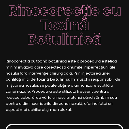
Rinocorecție cu
Toxină
Botulinică
Rinocorecția cu toxină botulinică este o procedură estetică
minim invazivă care corectează anumite imperfecțiuni ale
nasului fără intervenție chirurgicală. Prin injectarea unei
cantități mici de
toxină botulinică
în mușchii responsabili de
mișcarea nasului, se poate obține o armonizare subtilă a
zonei nazale. Procedura este utilizată frecvent pentru a
reduce coborârea vârfului nasului atunci când zâmbim sau
pentru a diminua ridurile din zona nazală, oferind feței un
aspect mai echilibrat și mai relaxat.