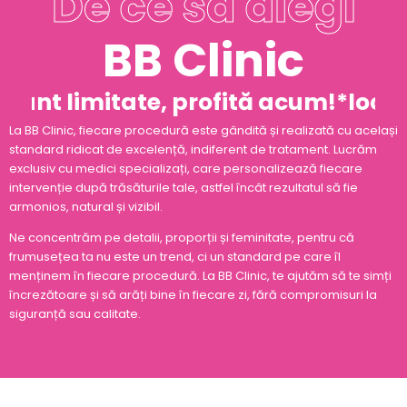
De ce să alegi
BB Clinic
 sunt limitate, profită acum!
*locuri
La BB Clinic, fiecare procedură este gândită și realizată cu același
standard ridicat de excelență, indiferent de tratament. Lucrăm
exclusiv cu medici specializați, care personalizează fiecare
intervenție după trăsăturile tale, astfel încât rezultatul să fie
armonios, natural și vizibil.
Ne concentrăm pe detalii, proporții și feminitate, pentru că
frumusețea ta nu este un trend, ci un standard pe care îl
menținem în fiecare procedură. La BB Clinic, te ajutăm să te simți
încrezătoare și să arăți bine în fiecare zi, fără compromisuri la
siguranță sau calitate.