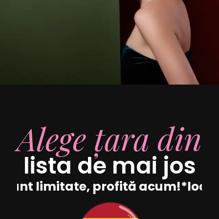
Alege țara din
lista de mai jos
 sunt limitate, profită acum!
*locuri